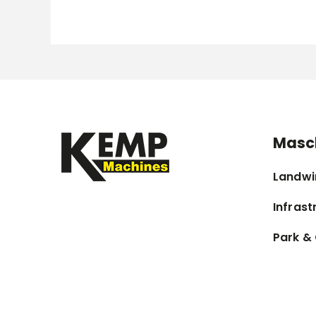
Masc
Landwi
Infrast
Park &