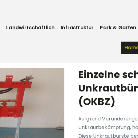
e
Landwirtschaftlich
Infrastruktur
Park & Garten
Hom
Einzelne s
Unkrautbür
(OKBZ)
Aufgrund Veränderungen
Unkrautbekämpfung, hat
Diese Unkrautbürste bes