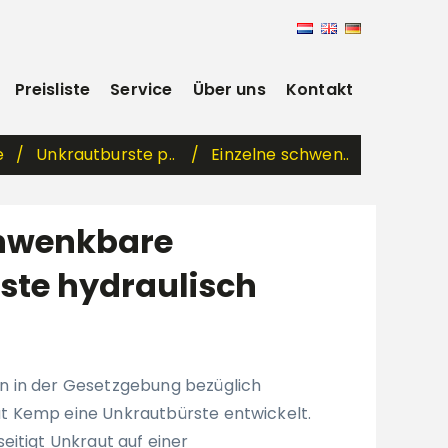
Preisliste
Service
Über uns
Kontakt
e
Unkrautburste p..
Einzelne schwen..
chwenkbare
ste hydraulisch
 in der Gesetzgebung bezüglich
 Kemp eine Unkrautbürste entwickelt.
eitigt Unkraut auf einer