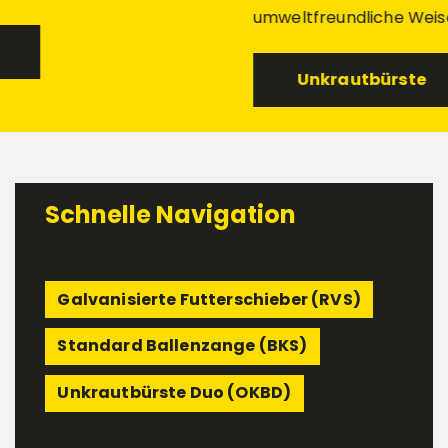
umweltfreundliche Weise zu entfernen!
Unkrautbürste
Schnelle Navigation
Galvanisierte Futterschieber (RVS)
Standard Ballenzange (BKS)
Unkrautbürste Duo (OKBD)