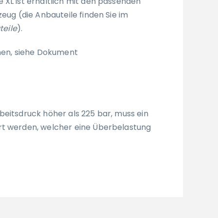
 XL ist erhältlich mit den passenden
zeug (die Anbauteile finden Sie im
eile
).
onen, siehe Dokument
beitsdruck höher als 225 bar, muss ein
rt werden, welcher eine Überbelastung