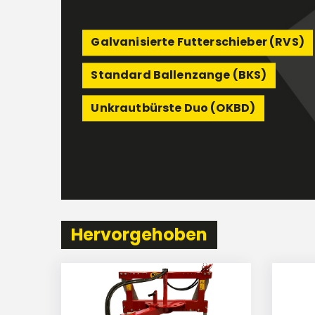
Galvanisierte Futterschieber (RVS)
Standard Ballenzange (BKS)
Unkrautbürste Duo (OKBD)
Hervorgehoben