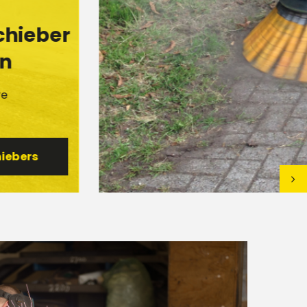
hieber
n
e
ebers