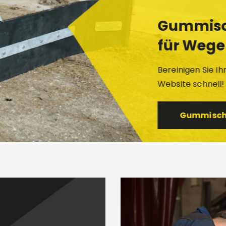
Gummisc
für Wege
Bereinigen Sie Ihr
Website schnell!
Gummischi